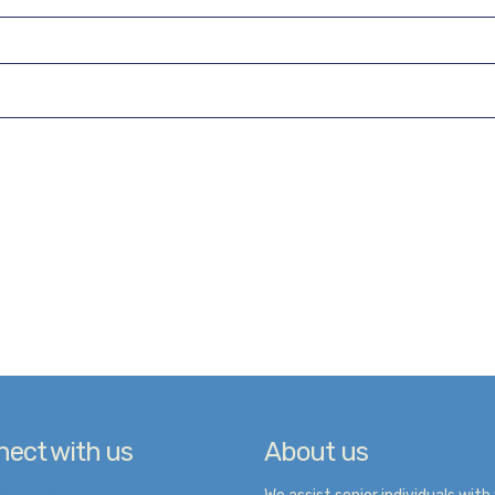
ect with us
About us