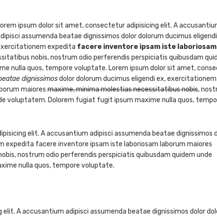
orem ipsum dolor sit amet, consectetur adipisicing elit. A accusanti
dipisci assumenda beatae dignissimos dolor dolorum ducimus eligendi
exercitationem expedita
facere inventore ipsam iste laboriosam
itatibus nobis, nostrum odio perferendis perspiciatis quibusdam qu
me nulla quos, tempore voluptate. Lorem ipsum dolor sit amet, cons
beatae dignissimos
dolor dolorum ducimus eligendi ex, exercitationem
laborum maiores
maxime, minima molestias necessitatibus nobis
, nos
nde voluptatem. Dolorem fugiat fugit ipsum maxime nulla quos, tempo
ipisicing elit. A accusantium adipisci assumenda beatae dignissimos d
em expedita facere inventore ipsam iste laboriosam laborum maiores
obis, nostrum odio perferendis perspiciatis quibusdam quidem unde
xime nulla quos, tempore voluptate.
g elit. A accusantium adipisci assumenda beatae dignissimos dolor do