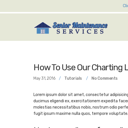
Cl
How To Use Our Charting L
May 31, 2016
Tutorials
No Comments
Lorem ipsum dolor sit amet, consectetur adipisicin
ducimus eligendi ex, exercitationem expedita fac
molestias necessitatibus nobis, nostrum odio perf
fugit ipsum maxime nulla quos, tempore voluptate