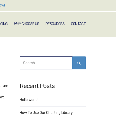
ow!
ICING
WHY CHOOSE US
RESOURCES
CONTACT
Search
SEARCH
for:
Recent Posts
lorum
iat
Hello world!
How To Use Our Charting Library