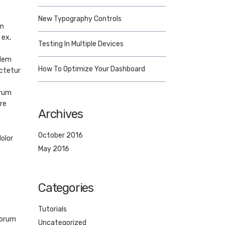
New Typography Controls
um
 ex,
Testing In Multiple Devices
idem
How To Optimize Your Dashboard
ectetur
trum
re
Archives
October 2016
olor
May 2016
Categories
Tutorials
lorum
Uncategorized