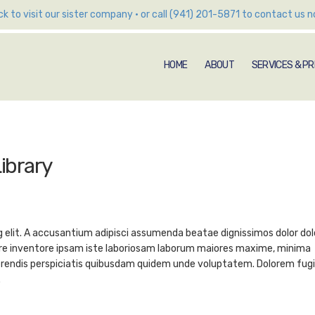
ick to visit our sister company
•
or call (941) 201-5871 to contact us n
HOME
ABOUT
SERVICES & PR
ibrary
g elit. A accusantium adipisci assumenda beatae dignissimos dolor do
ere inventore ipsam iste laboriosam laborum maiores maxime, minima
erendis perspiciatis quibusdam quidem unde voluptatem. Dolorem fug
.