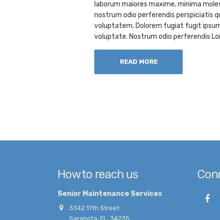
laborum maiores maxime, minima molest
nostrum odio perferendis perspiciatis
voluptatem. Dolorem fugiat fugit ipsu
voluptate. Nostrum odio perferendis Lo
READ MORE
How to reach us
Conn
Senior Maintenance Services
3342 17th Street
Sarasota, FL, 34235