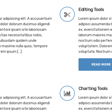
Editing Tools
 adipisicing elit. A accusantium
Lorem ipsum dolor si
dolor dolorum ducimus eligendi
adipisci assumenda b
entore ipsam iste laboriosam
ex, exercitationem e
ias necessitatibus nobis,
laborum maiores max
 quibusdam quidem unde
nostrum odio perfer
m maxime nulla quos, tempore
voluptatem. Dolorem
rem ipsum […]
voluptate. Nostrum 
READ MORE
Charting Tools
 adipisicing elit. A accusantium
Lorem ipsum dolor si
dolor dolorum ducimus eligendi
adipisci assumenda b
entore ipsam iste laboriosam
ex, exercitationem e