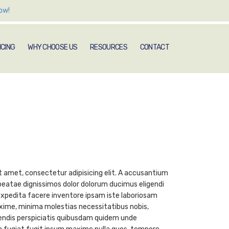
ow!
ICING
WHY CHOOSE US
RESOURCES
CONTACT
t amet, consectetur adipisicing elit. A accusantium
eatae dignissimos dolor dolorum ducimus eligendi
xpedita facere inventore ipsam iste laboriosam
ime, minima molestias necessitatibus nobis,
endis perspiciatis quibusdam quidem unde