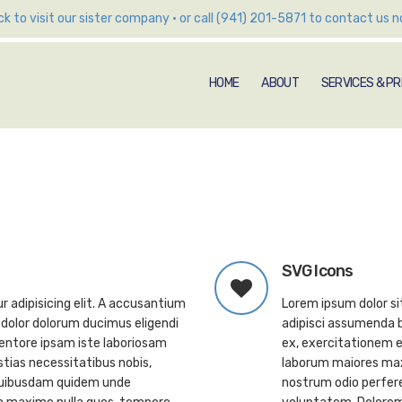
ick to visit our sister company
•
or call (941) 201-5871 to contact us n
HOME
ABOUT
SERVICES & PR
SVG Icons
 adipisicing elit. A accusantium
Lorem ipsum dolor si
dolor dolorum ducimus eligendi
adipisci assumenda b
entore ipsam iste laboriosam
ex, exercitationem e
ias necessitatibus nobis,
laborum maiores max
 quibusdam quidem unde
nostrum odio perfer