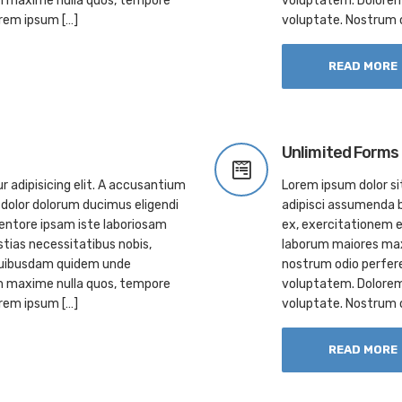
m maxime nulla quos, tempore
voluptatem. Dolorem
rem ipsum […]
voluptate. Nostrum 
READ MORE
Unlimited Forms
 adipisicing elit. A accusantium
Lorem ipsum dolor si
dolor dolorum ducimus eligendi
adipisci assumenda b
entore ipsam iste laboriosam
ex, exercitationem e
ias necessitatibus nobis,
laborum maiores max
 quibusdam quidem unde
nostrum odio perfer
m maxime nulla quos, tempore
voluptatem. Dolorem
rem ipsum […]
voluptate. Nostrum 
READ MORE