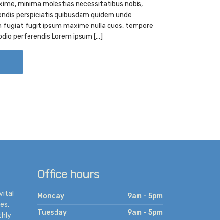
ime, minima molestias necessitatibus nobis,
endis perspiciatis quibusdam quidem unde
 fugiat fugit ipsum maxime nulla quos, tempore
odio perferendis Lorem ipsum […]
Office hours
vital
Monday
9am - 5pm
es.
Tuesday
9am - 5pm
thly