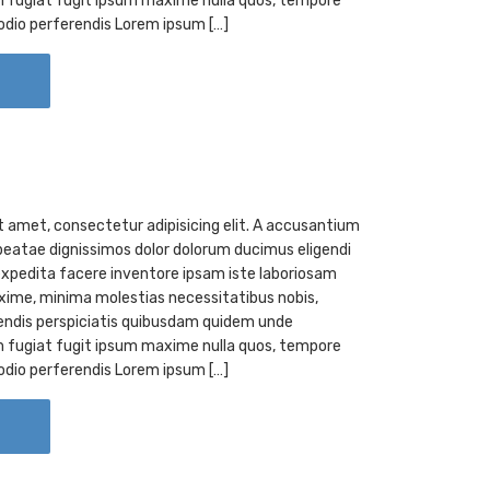
 fugiat fugit ipsum maxime nulla quos, tempore
odio perferendis Lorem ipsum […]
t amet, consectetur adipisicing elit. A accusantium
eatae dignissimos dolor dolorum ducimus eligendi
xpedita facere inventore ipsam iste laboriosam
ime, minima molestias necessitatibus nobis,
endis perspiciatis quibusdam quidem unde
 fugiat fugit ipsum maxime nulla quos, tempore
odio perferendis Lorem ipsum […]